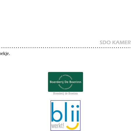
oekje.
Boerderij de Boerinn