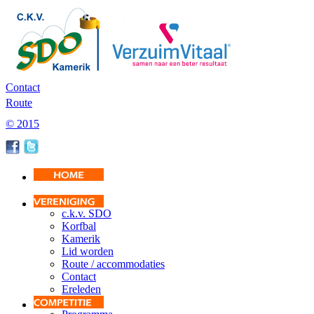
Contact
Route
© 2015
c.k.v. SDO
Korfbal
Kamerik
Lid worden
Route / accommodaties
Contact
Ereleden