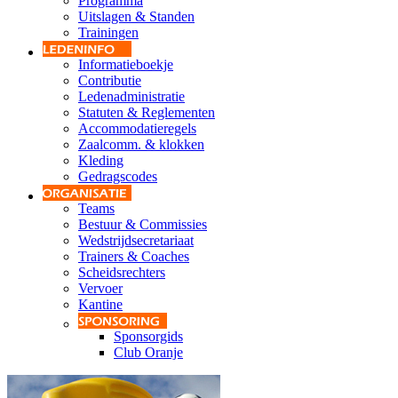
Programma
Uitslagen & Standen
Trainingen
Informatieboekje
Contributie
Ledenadministratie
Statuten & Reglementen
Accommodatieregels
Zaalcomm. & klokken
Kleding
Gedragscodes
Teams
Bestuur & Commissies
Wedstrijdsecretariaat
Trainers & Coaches
Scheidsrechters
Vervoer
Kantine
Sponsorgids
Club Oranje