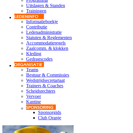
Programma
Uitslagen & Standen
Trainingen
Informatieboekje
Contributie
Ledenadministratie
Statuten & Reglementen
Accommodatieregels
Zaalcomm. & klokken
Kleding
Gedragscodes
Teams
Bestuur & Commissies
Wedstrijdsecretariaat
Trainers & Coaches
Scheidsrechters
Vervoer
Kantine
Sponsorgids
Club Oranje