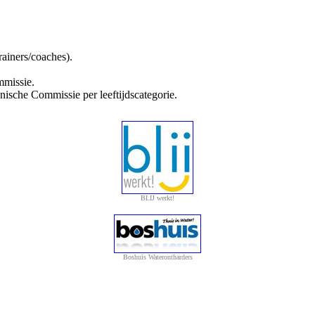
trainers/coaches).
mmissie.
ische Commissie per leeftijdscategorie.
BLIJ werkt!
Boshuis Waterontharders