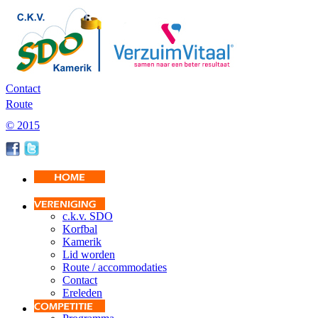
Contact
Route
© 2015
c.k.v. SDO
Korfbal
Kamerik
Lid worden
Route / accommodaties
Contact
Ereleden